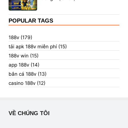
POPULAR TAGS
188v (179)
tải apk 188v miễn phí (15)
188v win (15)
app 188v (14)
bắn cá 188v (13)
casino 188v (12)
VỀ CHÚNG TÔI