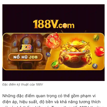
Đặc điểm kỹ thuật của 188V
Những đặc điểm quan trọng có thể gồm phạm vi
điện áp, hiệu suất, độ bền và khả năng tương thích