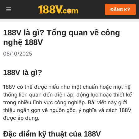
Chuyển
MENU
ĐĂNG KÝ
đến
nội
dung
188V là gì? Tổng quan về công
nghệ 188V
08/10/2025
188V là gì?
188V có thể được hiểu như một chuẩn hoặc một hệ
thống liên quan đến điện áp, động lực hoặc thiết kế
trong nhiều lĩnh vực công nghiệp. Bài viết này giới
thiệu ngắn gọn về nguồn gốc, ý nghĩa và cách 188V
được áp dụng.
Đặc điểm kỹ thuật của 188V