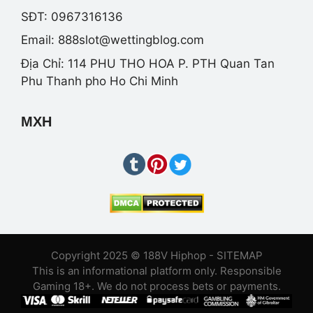
SĐT: 0967316136
Email:
888slot@wettingblog.com
Địa Chỉ: 114 PHU THO HOA P. PTH Quan Tan
Phu Thanh pho Ho Chi Minh
MXH
Copyright 2025 © 188V Hiphop -
SITEMAP
This is an informational platform only. Responsible
Gaming 18+. We do not process bets or payments.