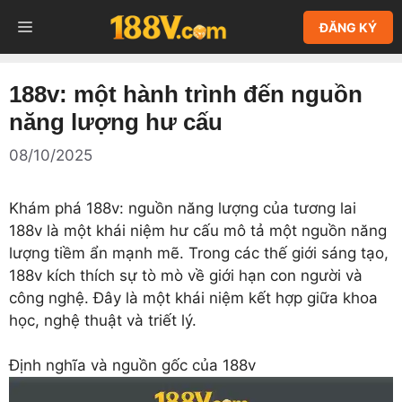
Chuyển
MENU
ĐĂNG KÝ
đến
nội
dung
188v: một hành trình đến nguồn
năng lượng hư cấu
08/10/2025
Khám phá 188v: nguồn năng lượng của tương lai
188v là một khái niệm hư cấu mô tả một nguồn năng
lượng tiềm ẩn mạnh mẽ. Trong các thế giới sáng tạo,
188v kích thích sự tò mò về giới hạn con người và
công nghệ. Đây là một khái niệm kết hợp giữa khoa
học, nghệ thuật và triết lý.
Định nghĩa và nguồn gốc của 188v