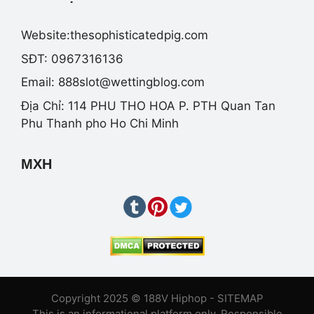
Website:thesophisticatedpig.com
SĐT: 0967316136
Email:
888slot@wettingblog.com
Địa Chỉ: 114 PHU THO HOA P. PTH Quan Tan
Phu Thanh pho Ho Chi Minh
MXH
Copyright 2025 © 188V Hiphop -
SITEMAP
This is an informational platform only. Responsible