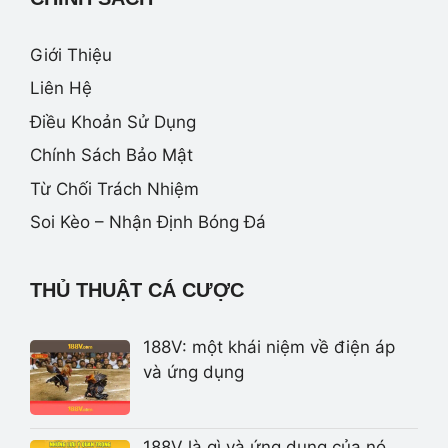
Giới Thiệu
Liên Hệ
Điều Khoản Sử Dụng
Chính Sách Bảo Mật
Từ Chối Trách Nhiệm
Soi Kèo – Nhận Định Bóng Đá
THỦ THUẬT CÁ CƯỢC
188V: một khái niệm về điện áp
và ứng dụng
188V là gì và ứng dụng của nó