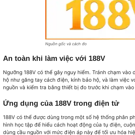
Nguồn gốc và cách đo
An toàn khi làm việc với 188V
Ngưỡng 188V có thể gây nguy hiểm. Tránh chạm vào d
hộ như găng tay cách điện, kính bảo hộ, và làm việc vớ
nguồn và kiểm tra bằng thiết bị đo trước khi chạm và
Ứng dụng của 188V trong điện tử
188V có thể được dùng trong một số hệ thống phân phố
hình học tập để hiểu cách hoạt động của tụ điện, cuộn 
dùng cầu nguồn với mức điện áp này để tối ưu hóa hiệ