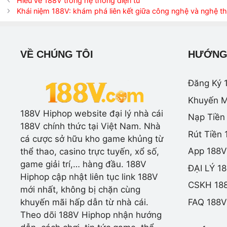
Hiểu về 188V trong hệ thống điện tử
Khái niệm 188V: khám phá liên kết giữa công nghệ và nghệ th
VỀ CHÚNG TÔI
HƯỚNG
Đăng Ký 
Khuyến M
188V Hiphop website đại lý nhà cái
Nạp Tiền
188V chính thức tại Việt Nam. Nhà
Rút Tiền
cá cược sở hữu kho game khủng từ
App 188V
thể thao, casino trực tuyến, xổ số,
game giải trí,… hàng đầu. 188V
ĐẠI LÝ 1
Hiphop cập nhật liên tục link 188V
CSKH 18
mới nhất, không bị chặn cùng
FAQ 188V
khuyến mãi hấp dẫn từ nhà cái.
Theo dõi 188V Hiphop nhận hướng