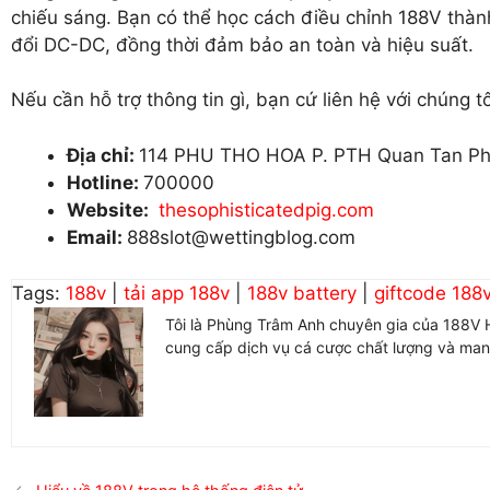
chiếu sáng. Bạn có thể học cách điều chỉnh 188V thà
đổi DC-DC, đồng thời đảm bảo an toàn và hiệu suất.
Nếu cần hỗ trợ thông tin gì, bạn cứ liên hệ với chúng t
Địa chỉ:
114 PHU THO HOA P. PTH Quan Tan Ph
Hotline:
700000
Website:
thesophisticatedpig.com
Email:
888slot@wettingblog.com
Tags:
188v
|
tải app 188v
|
188v battery
|
giftcode 188
Tôi là Phùng Trâm Anh chuyên gia của 188V H
cung cấp dịch vụ cá cược chất lượng và mang